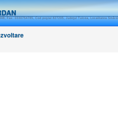
RDAN
848, Fax: 0330754785, Cod poştal 827205, Judeţul Tulcea, Localitatea Smârda
ezvoltare