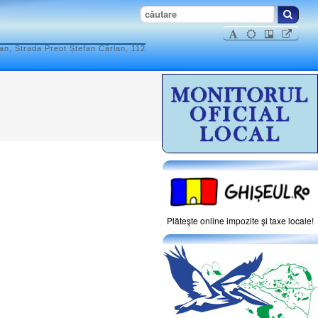
n, Strada Preot Ștefan Cârlan, 112
Plăteşte online impozite şi taxe locale!