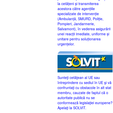
la cetățeni și transmiterea
acestora către agențiile
specializate de intervenție
(Ambulanță, SMURD, Poliție,
Pompieri, Jandarmerie,
Salvamont), în vederea asigurării
unei reacții imediate, uniforme și
unitare pentru soluționarea
urgențelor.
Sunteţi cetăţean al UE sau
întreprindere cu sediul în UE şi vă
confruntaţi cu obstacole în alt stat
membru, cauzate de faptul că o
autoritate publică nu se
conformează legislaţiei europene?
Apelaţi la SOLVIT.