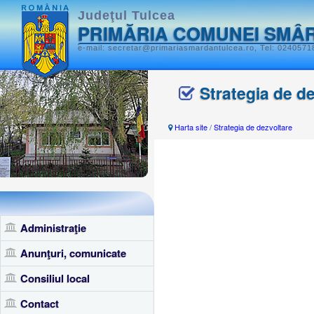
Judeţul Tulcea
PRIMĂRIA COMUNEI SMÂ
e-mail: secretar@primariasmardantulcea.ro, Tel: 0240571
Strategia de d
Harta site
/
Strategia de dezvoltare
Administraţie
Anunţuri, comunicate
Consiliul local
Contact