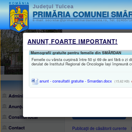
Judeţul Tulcea
PRIMĂRIA COMUNEI SMÂ
e-mail: secretar@primariasmardantulcea.ro, Tel: 0240571
Monitorul oficia
ANUNŢ FOARTE IMPORTANT!
STATUTUL UNITĂȚII ADMINISTR
Mamografii gratuite pentru femeile din SMÂRDAN
Femeile cu vârsta curpinsă între 50 și 69 de ani fără o zi
HOTĂRÂRILE AUTORITĂȚII DEL
derulat de Institutul Regional de Oncologie Iași împreună
ALTE DOCUMENTE
anunt - consultatii gratuite - Smardan.docx
(15,62 KB)
d
Harta site
/
Monitorul oficial local
/
ALTE
Administraţie
ALTE DOCUMENT
Anunţuri, comunicate
• Publicaţii de căsătorii
Consiliul local
Contact
Publicaţii de căsătorii curente