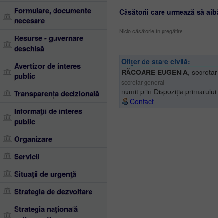
Formulare, documente
Căsătorii care urmează să aib
necesare
Nicio căsătorie în pregătire
Resurse - guvernare
deschisă
Ofiţer de stare civilă:
Avertizor de interes
RĂCOARE EUGENIA
,
secretar
public
secretar general
numit prin Dispoziția primarulu
Transparența decizională
Contact
Informaţii de interes
public
Organizare
Servicii
Situaţii de urgenţă
Strategia de dezvoltare
Strategia naţională