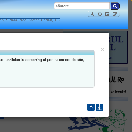
n, Strada Preot Ștefan Cârlan, 112
×
ISTRATIVE
 pot participa la screening-ul pentru cancer de sân,
INFORMAȚII FINANCIARE
Plăteşte online impozite şi taxe locale!