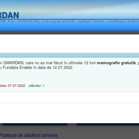
RDAN
848, Fax: 0330754785, Cod poştal 827205, Judeţul Tulcea, Localitatea Smârda
l local
ATIV-TERITORIALE
REGULAMENTELE PRIVIND PROCEDURILE ADMIN
 din SMARDAN, care nu au mai făcut în ultimele 12 luni
mamografie gratuită
,
IBERATIVE
DISPOZIȚIILE AUTORITĂȚII EXECUTIVE
DOCUMENTE ȘI 
 cu Fundația Enable în data de 12.07.2022
ata: 07-07-2022
utilizator: 1
 DOCUMENTE
E
• Procese-verbale şi minute
• Anunţuri publice importante
Publicaţii de căsătorii arhivate