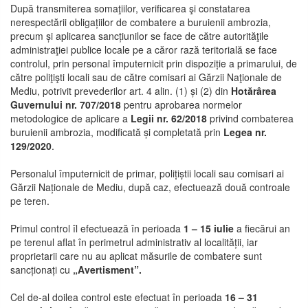
După transmiterea somaţiilor, verificarea şi constatarea
nerespectării obligațiilor de combatere a buruienii ambrozia,
precum și aplicarea sancțiunilor se face de către autorităţile
administraţiei publice locale pe a căror rază teritorială se face
controlul, prin personal împuternicit prin dispoziție a primarului, de
către poliţişti locali sau de către comisari ai Gărzii Naţionale de
Mediu, potrivit prevederilor art. 4 alin. (1) și (2) din
Hotărârea
Guvernului nr. 707/2018
pentru aprobarea normelor
metodologice de aplicare a
Legii nr. 62/2018
privind combaterea
buruienii ambrozia, modificată și completată prin
Legea nr.
129/2020
.
Personalul împuternicit de primar, polițiștii locali sau comisari ai
Gărzii Naționale de Mediu, după caz, efectuează două controale
pe teren.
Primul control îl efectuează în perioada
1 – 15 iulie
a fiecărui an
pe terenul aflat în perimetrul administrativ al localității, iar
proprietarii care nu au aplicat măsurile de combatere sunt
sancționați cu
„Avertisment”.
Cel de-al doilea control este efectuat în perioada
16 – 31