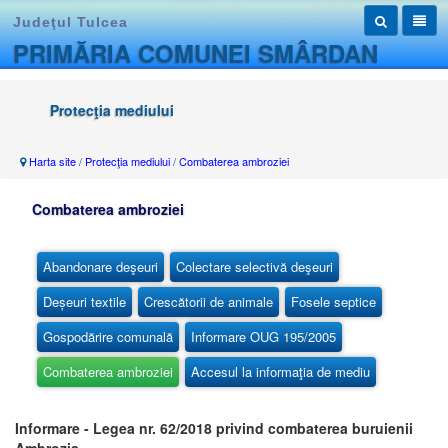
Judeţul Tulcea
PRIMĂRIA COMUNEI SMÂRDAN
Protecţia mediului
Harta site
/
Protecţia mediului
/
Combaterea ambroziei
Combaterea ambroziei
Abandonare deşeuri
Colectare selectivă deşeuri
Deșeuri textile
Crescătorii de animale
Fosele septice
Gospodărire comunală
Informare OUG 195/2005
Combaterea ambroziei
Accesul la informaţia de mediu
Informare - Legea nr. 62/2018 privind combaterea buruienii