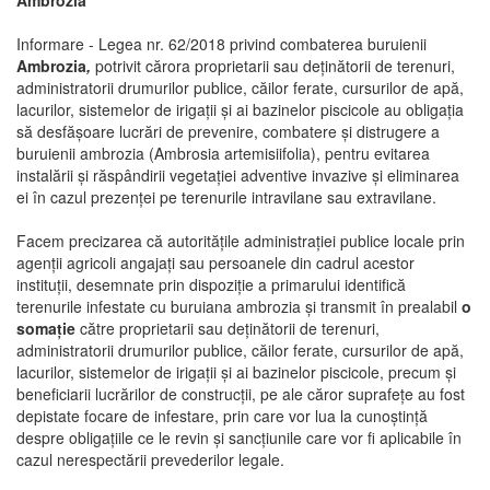
Ambrozia
Informare - Legea nr. 62/2018 privind combaterea buruienii
Ambrozia
,
potrivit cărora proprietarii sau deținătorii de terenuri,
administratorii drumurilor publice, căilor ferate, cursurilor de apă,
lacurilor, sistemelor de irigații și ai bazinelor piscicole au obligația
să desfășoare lucrări de prevenire, combatere și distrugere a
buruienii ambrozia (Ambrosia artemisiifolia), pentru evitarea
instalării și răspândirii vegetației adventive invazive și eliminarea
ei în cazul prezenței pe terenurile intravilane sau extravilane.
Facem precizarea că autoritățile administrației publice locale prin
agenții agricoli angajați sau persoanele din cadrul acestor
instituții, desemnate prin dispoziție a primarului identifică
terenurile infestate cu buruiana ambrozia și transmit în prealabil
o
somație
către proprietarii sau deținătorii de terenuri,
administratorii drumurilor publice, căilor ferate, cursurilor de apă,
lacurilor, sistemelor de irigații și ai bazinelor piscicole, precum și
beneficiarii lucrărilor de construcții, pe ale căror suprafețe au fost
depistate focare de infestare, prin care vor lua la cunoștință
despre obligațiile ce le revin și sancțiunile care vor fi aplicabile în
cazul nerespectării prevederilor legale.