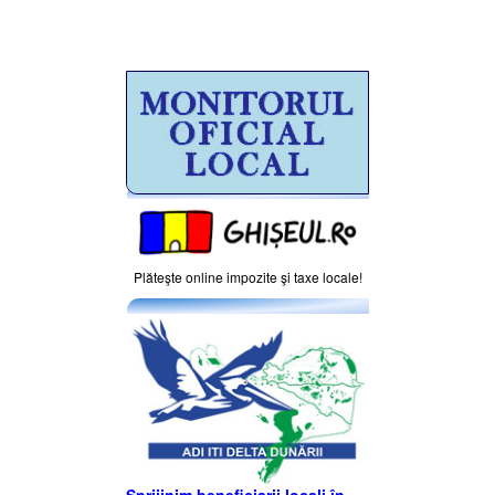
Plăteşte online impozite şi taxe locale!
Sprijinim beneficiarii locali în