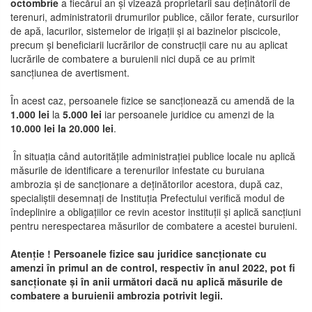
octombrie
a fiecărui an și vizează proprietarii sau deținătorii de
terenuri, administratorii drumurilor publice, căilor ferate, cursurilor
de apă, lacurilor, sistemelor de irigații și ai bazinelor piscicole,
precum și beneficiarii lucrărilor de construcții care nu au aplicat
lucrările de combatere a buruienii nici după ce au primit
sancțiunea de avertisment.
În acest caz, persoanele fizice se sancționează cu amendă de la
1.000 lei
la
5.000 lei
iar persoanele juridice cu amenzi de la
10.000 lei la 20.000 lei
.
În situația când autoritățile administrației publice locale nu aplică
măsurile de identificare a terenurilor infestate cu buruiana
ambrozia și de sancționare a deținătorilor acestora, după caz,
specialiștii desemnați de Instituția Prefectului verifică modul de
îndeplinire a obligațiilor ce revin acestor instituții și aplică sancțiuni
pentru nerespectarea măsurilor de combatere a acestei buruieni.
Atenție ! Persoanele fizice sau juridice sancționate cu
amenzi în primul an de control, respectiv în anul 2022, pot fi
sancționate și în anii următori dacă nu aplică măsurile de
combatere a buruienii ambrozia potrivit legii.