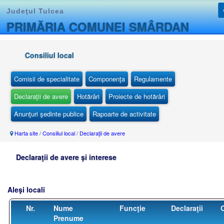
Judeţul Tulcea
PRIMĂRIA COMUNEI SMÂRDAN
Consiliul local
Comisii de specialitate
Componenţa
Regulamente
Declaraţii de avere
Hotărâri
Proiecte de hotărâri
Anunţuri şedinte publice
Rapoarte de activitate
Harta site
/
Consiliul local
/
Declaraţii de avere
Declaraţii de avere şi interese
Aleşi locali
Nr.
Nume
Funcţie
Declaraţii
O
Prenume