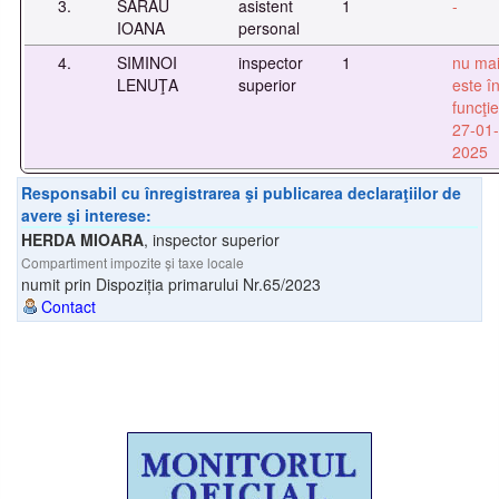
3.
SARĂU
asistent
1
-
IOANA
personal
4.
SIMINOI
inspector
1
nu ma
LENUŢA
superior
este î
funcţie
27-01-
2025
Responsabil cu înregistrarea şi publicarea declaraţiilor de
avere şi interese:
HERDA MIOARA
,
inspector superior
Compartiment impozite și taxe locale
numit prin Dispoziția primarului Nr.65/2023
Contact