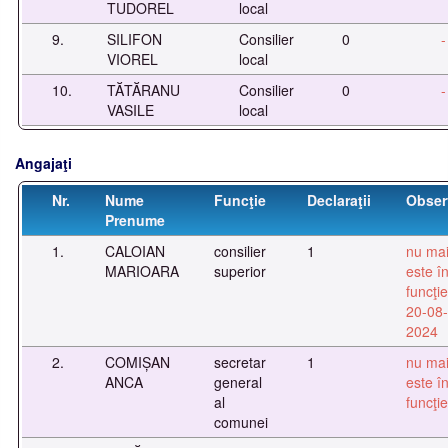
TUDOREL
local
9.
SILIFON
Consilier
0
-
VIOREL
local
10.
TĂTĂRANU
Consilier
0
-
VASILE
local
Angajaţi
Nr.
Nume
Funcţie
Declaraţii
Observ
Prenume
1.
CALOIAN
consilier
1
nu ma
MARIOARA
superior
este î
funcţie
20-08-
2024
2.
COMIȘAN
secretar
1
nu ma
ANCA
general
este î
al
funcţie
comunei