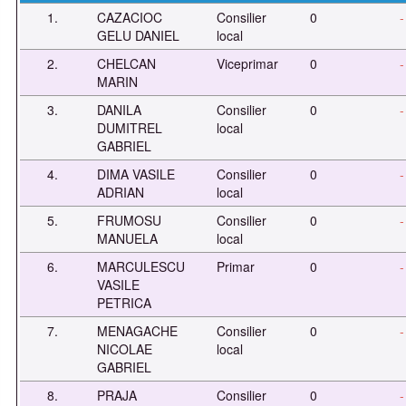
1.
CAZACIOC
Consilier
0
-
GELU DANIEL
local
2.
CHELCAN
Viceprimar
0
-
MARIN
3.
DANILA
Consilier
0
-
DUMITREL
local
GABRIEL
4.
DIMA VASILE
Consilier
0
-
ADRIAN
local
5.
FRUMOSU
Consilier
0
-
MANUELA
local
6.
MARCULESCU
Primar
0
-
VASILE
PETRICA
7.
MENAGACHE
Consilier
0
-
NICOLAE
local
GABRIEL
8.
PRAJA
Consilier
0
-