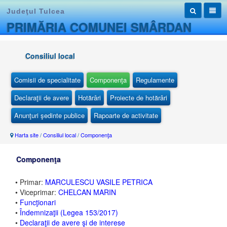
Judeţul Tulcea
PRIMĂRIA COMUNEI SMÂRDAN
Consiliul local
Comisii de specialitate
Componenţa
Regulamente
Declaraţii de avere
Hotărâri
Proiecte de hotărâri
Anunţuri şedinte publice
Rapoarte de activitate
Harta site
/
Consiliul local
/
Componenţa
Componenţa
• Primar:
MARCULESCU VASILE PETRICA
• Viceprimar:
CHELCAN MARIN
•
Funcţionari
•
Îndemnizaţii (Legea 153/2017)
•
Declaraţii de avere şi de interese