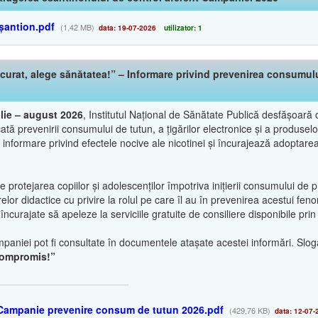
șantion.pdf
(1,42 MB)
data: 19-07-2026
utilizator: 1
urat, alege sănătatea!” – Informare privind prevenirea consumului 
ulie – august 2026
, Institutul Național de Sănătate Publică desfășoar
cată prevenirii consumului de tutun, a țigărilor electronice și a produsel
informare privind efectele nocive ale nicotinei și încurajează adoptarea 
rotejarea copiilor și adolescenților împotriva inițierii consumului de 
relor didactice cu privire la rolul pe care îl au în prevenirea acestui f
ncurajate să apeleze la serviciile gratuite de consiliere disponibile pr
paniei pot fi consultate în documentele atașate acestei informări. Slo
 compromis!”
 Campanie prevenire consum de tutun 2026.pdf
(429,76 KB)
data: 12-07-