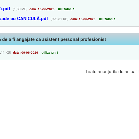
ă.pdf
(1,80 MB)
data: 18-06-2026
utilizator: 1
ioade cu CANICULĂ.pdf
(926,81 KB)
data: 18-06-2026
utilizator: 1
ea de a fi angajate ca asistent personal profesionist
,11 KB)
data: 09-06-2026
utilizator: 1
Toate anunţurile de actualit