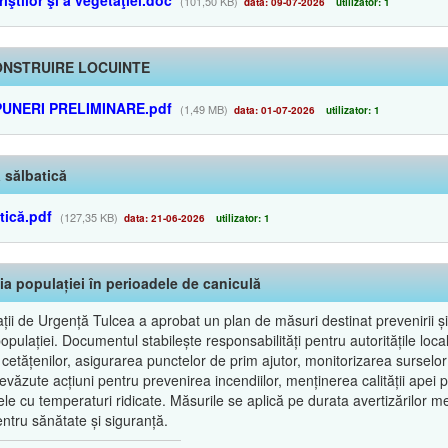
(101,50 KB)
data: 09-07-2026
utilizator: 1
ONSTRUIRE LOCUINTE
PUNERI PRELIMINARE.pdf
(1,49 MB)
data: 01-07-2026
utilizator: 1
 sălbatică
tică.pdf
(127,35 KB)
data: 21-06-2026
utilizator: 1
ia populației în perioadele de caniculă
ii de Urgență Tulcea a aprobat un plan de măsuri destinat prevenirii și 
lației. Documentul stabilește responsabilități pentru autoritățile locale, 
 cetățenilor, asigurarea punctelor de prim ajutor, monitorizarea surselor
văzute acțiuni pentru prevenirea incendiilor, menținerea calității apei 
le cu temperaturi ridicate. Măsurile se aplică pe durata avertizărilor m
ntru sănătate și siguranță.