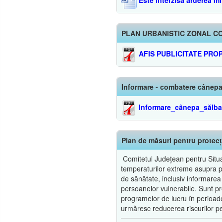
PLAN URBANISTIC ZONAL C
AFIS PUBLICITATE PRO
Informare - combatere cânepa
Informare_cânepa_sălba
Plan de măsuri pentru protecț
Comitetul Județean pentru Situaț
temperaturilor extreme asupra popu
de sănătate, inclusiv informarea
persoanelor vulnerabile. Sunt pre
programelor de lucru în perioade
urmăresc reducerea riscurilor pe