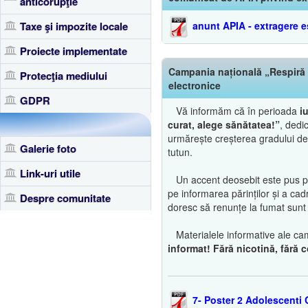
anticorupţie
anunt APIA - extragere e
Taxe şi impozite locale
Proiecte implementate
Campania națională „Respiră c
Protecţia mediului
electronice
GDPR
Vă informăm că în perioada
i
curat, alege sănătatea!”
, dedi
urmărește creșterea gradului de 
Galerie foto
tutun.
Link-uri utile
Un accent deosebit este pus pe p
pe informarea părinților și a cad
Despre comunitate
doresc să renunțe la fumat sunt î
Materialele informative ale cam
informat! Fără nicotină, fără
7- Poster 2 Adolescenti