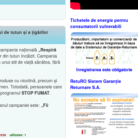
Tichetele de energie pentru
consumatorii vulnerabili
de tutun și a țigărilor
ă campania națională
„Respiră
or din tutun încălzit. Campania
unui stil de viață sănătos, fără
produse cu nicotină, precum și
RetuRO Sistem Garanție
enomen. Totodată, persoanele care
Returnare S.A.
in programul
STOP FUMAT
.
ganul campaniei este:
„Fii
2026
utilizator: 1