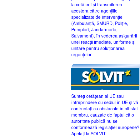
la cetățeni și transmiterea
acestora către agențiile
specializate de intervenție
(Ambulanță, SMURD, Poliție,
Pompieri, Jandarmerie,
Salvamont), în vederea asigurării
unei reacții imediate, uniforme și
unitare pentru soluționarea
urgențelor.
Sunteţi cetăţean al UE sau
întreprindere cu sediul în UE şi vă
confruntaţi cu obstacole în alt stat
membru, cauzate de faptul că o
autoritate publică nu se
conformează legislaţiei europene?
Apelaţi la SOLVIT.