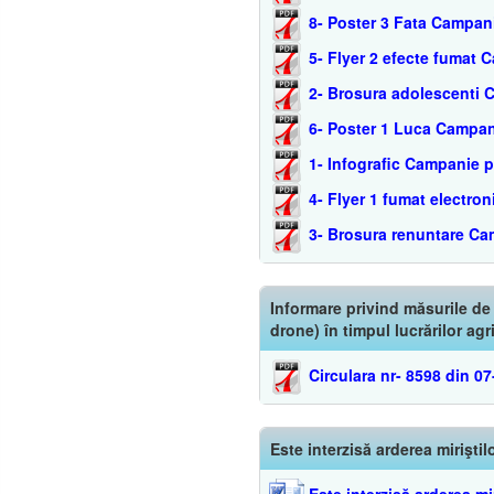
8- Poster 3 Fata Campan
5- Flyer 2 efecte fumat
2- Brosura adolescenti 
6- Poster 1 Luca Campan
1- Infografic Campanie 
4- Flyer 1 fumat electr
3- Brosura renuntare Ca
Informare privind măsurile de
drone) în timpul lucrărilor agr
Circulara nr- 8598 din 0
Este interzisă arderea miriştil
Este interzisă arderea mir