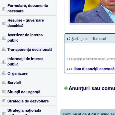
Formulare, documente
necesare
Resurse - guvernare
deschisă
Avertizor de interes
Şedinţe consiliul local
public
Transparența decizională
Informaţii de interes
Nicio şedinţă programată pentru următ
public
>>> lista dispoziţii convocăr
Organizare
Servicii
Anunţuri sau comun
Situaţii de urgenţă
Strategia de dezvoltare
Strategia naţională
comunicat de APIA privind ex