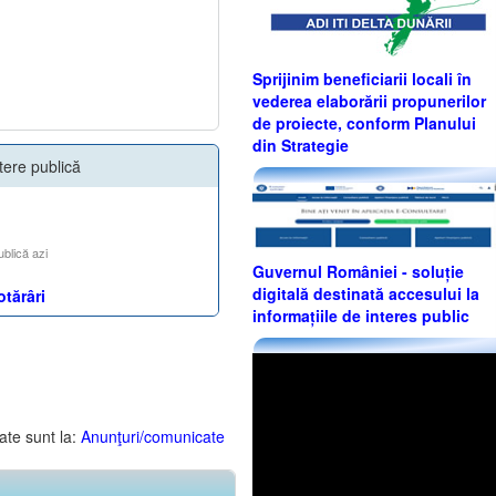
Sprijinim beneficiarii locali în
vederea elaborării propunerilor
de proiecte, conform Planului
din Strategie
tere publică
ublică azi
Guvernul României - soluție
digitală destinată accesului la
otărâri
informațiile de interes public
ate sunt la:
Anunţuri/comunicate