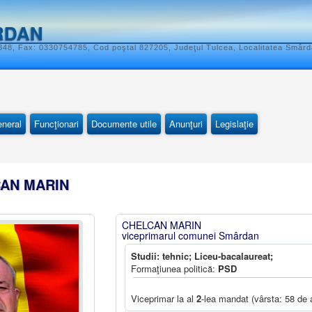
RDAN
848, Fax: 0330754785, Cod poştal 827205, Judeţul Tulcea, Localitatea Smârda
eneral
Funcţionari
Documente utile
Anunţuri
Legislaţie
CAN MARIN
CHELCAN MARIN
viceprimarul comunei Smârdan
Studii: tehnic; Liceu-bacalaureat;
Formaţiunea politică:
PSD
Viceprimar la al
2
-lea mandat (vârsta: 58 de 