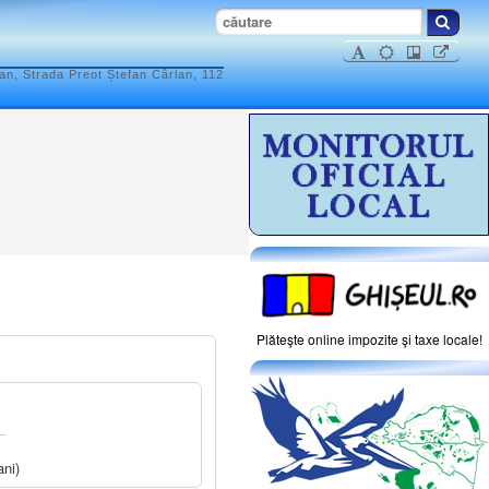
n, Strada Preot Ștefan Cârlan, 112
Plăteşte online impozite şi taxe locale!
ani)