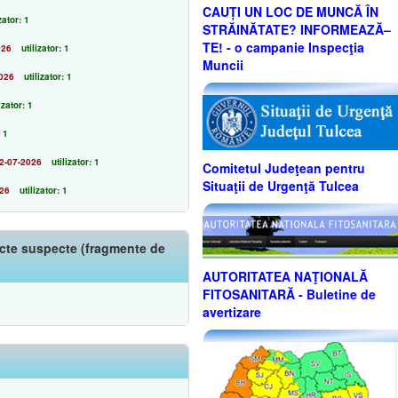
CAUȚI UN LOC DE MUNCĂ ÎN
zator: 1
STRĂINĂTATE? INFORMEAZĂ–
TE! - o campanie Inspecţia
026
utilizator: 1
Muncii
026
utilizator: 1
izator: 1
: 1
2-07-2026
utilizator: 1
Comitetul Judeţean pentru
Situaţii de Urgenţă Tulcea
026
utilizator: 1
iecte suspecte (fragmente de
AUTORITATEA NAŢIONALĂ
FITOSANITARĂ - Buletine de
avertizare