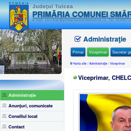
Judeţul Tulcea
PRIMĂRIA COMUNEI SMÂ
e-mail: secretar@primariasmardantulcea.ro, Tel: 0240571
Administraţie
Primar
Viceprimar
Secretar g
Harta site
/
Administraţie
/
Viceprimar
Viceprimar, CHEL
Administraţie
Anunţuri, comunicate
Consiliul local
Contact