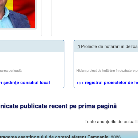
Proiecte de hotărâri în dezba
oarea perioadă
Niciun proiect de hotărâre în dezbatere p
i şedinţe consiliul local
>>> registrul proiectelor de h
icate publicate recent pe prima pagină
Toate anunţurile de actualit
tragerea esantinonului de control aferent Campaniei 2026