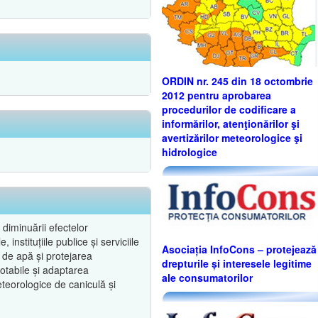
ORDIN nr. 245 din 18 octombrie
2012 pentru aprobarea
procedurilor de codificare a
informărilor, atenţionărilor şi
avertizărilor meteorologice şi
hidrologice
diminuării efectelor
instituțiile publice și serviciile
Asociația InfoCons – protejează
 de apă și protejarea
drepturile și interesele legitime
potabile și adaptarea
ale consumatorilor
eteorologice de caniculă și